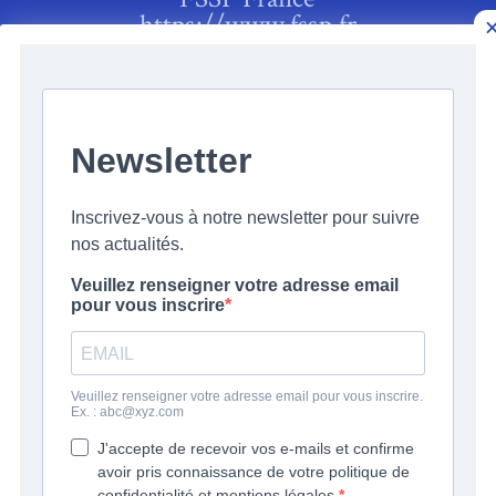
https://www.fssp.fr
Diocèse d’Autun
https://autun.catholique.fr
Paroisse de Chalon-sur-Saône
https://www.paroissesaintjust.org/word
press
Séminaire de la FSSP
http://fsspwigratzbad.blogspot.com
Inscrivez-vous à notre
NewsLetter
S'INSCRIRE